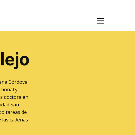
lejo
mena Córdova
cional y
Es doctora en
sidad San
do tareas de
e las cadenas